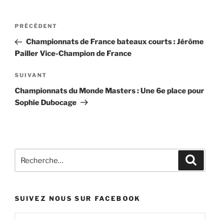
Navigation
Article
PRÉCÉDENT
de
précédent
Championnats de France bateaux courts : Jérôme
l’article
Pailler Vice-Champion de France
Article
SUIVANT
suivant
Championnats du Monde Masters : Une 6e place pour
Sophie Dubocage
Recherche
Recher
pour
:
SUIVEZ NOUS SUR FACEBOOK