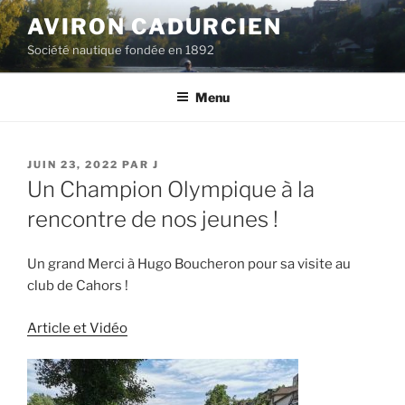
Aller
AVIRON CADURCIEN
au
Société nautique fondée en 1892
contenu
principal
Menu
PUBLIÉ
JUIN 23, 2022
PAR
J
LE
Un Champion Olympique à la
rencontre de nos jeunes !
Un grand Merci à Hugo Boucheron pour sa visite au
club de Cahors !
Article et Vidéo