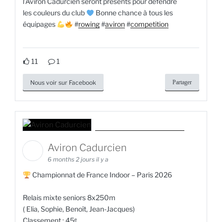
l’Aviron Cadurcien seront présents pour défendre
les couleurs du club
Bonne chance à tous les
équipages
#
rowing
#
aviron
#
competition
11
1
Nous voir sur Facebook
Partager
Aviron Cadurcien
6 months 2 jours il y a
Championnat de France Indoor – Paris 2026
Relais mixte seniors 8x250m
( Elia, Sophie, Benoît, Jean-Jacques)
Classement : 45ᵉ