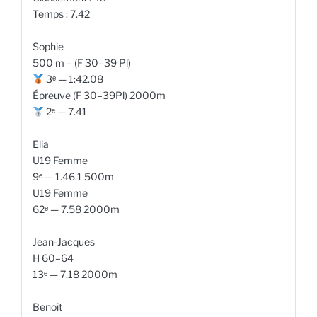
Temps : 7.42
Sophie
500 m – (F 30–39 Pl)
3ᵉ — 1:42.08
Épreuve (F 30–39Pl) 2000m
2ᵉ — 7.41
Elia
U19 Femme
9ᵉ — 1.46.1 500m
U19 Femme
62ᵉ — 7.58 2000m
Jean-Jacques
H 60–64
13ᵉ — 7.18 2000m
Benoît