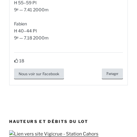
H 55–59 Pl
9ᵉ — 7.41 2000m
Fabien
H 40–44 Pl
9ᵉ — 7.18 2000m
18
Nous voir sur Facebook
Partager
HAUTEURS ET DÉBITS DU LOT