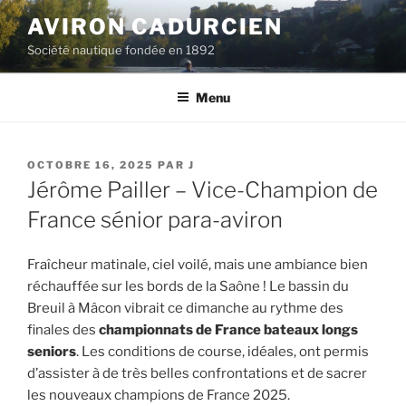
Aller
AVIRON CADURCIEN
au
Société nautique fondée en 1892
contenu
principal
Menu
PUBLIÉ
OCTOBRE 16, 2025
PAR
J
LE
Jérôme Pailler – Vice-Champion de
France sénior para-aviron
Fraîcheur matinale, ciel voilé, mais une ambiance bien
réchauffée sur les bords de la Saône ! Le bassin du
Breuil à Mâcon vibrait ce dimanche au rythme des
finales des
championnats de France bateaux longs
seniors
. Les conditions de course, idéales, ont permis
d’assister à de très belles confrontations et de sacrer
les nouveaux champions de France 2025.