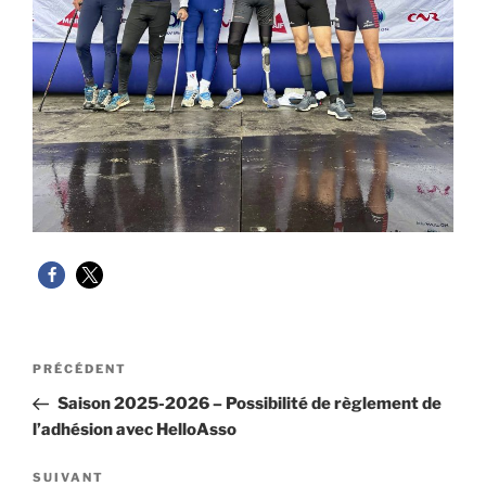
Navigation
Article
PRÉCÉDENT
de
précédent
Saison 2025-2026 – Possibilité de règlement de
l’article
l’adhésion avec HelloAsso
Article
SUIVANT