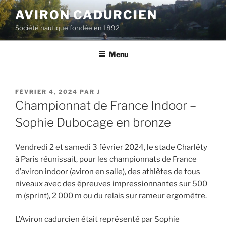
Aller
AVIRON CADURCIEN
au
Société nautique fondée en 1892
contenu
principal
Menu
PUBLIÉ
FÉVRIER 4, 2024
PAR
J
LE
Championnat de France Indoor –
Sophie Dubocage en bronze
Vendredi 2 et samedi 3 février 2024, le stade Charléty
à Paris réunissait, pour les championnats de France
d’aviron indoor (aviron en salle), des athlètes de tous
niveaux avec des épreuves impressionnantes sur 500
m (sprint), 2 000 m ou du relais sur rameur ergomètre.
L’Aviron cadurcien était représenté par Sophie