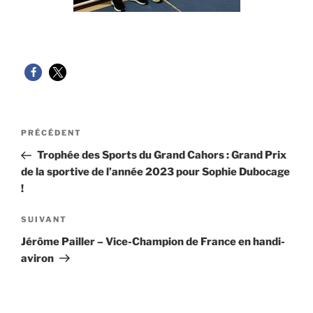
Navigation
Article
PRÉCÉDENT
de
précédent
Trophée des Sports du Grand Cahors : Grand Prix
l’article
de la sportive de l’année 2023 pour Sophie Dubocage
!
Article
SUIVANT
suivant
Jérôme Pailler – Vice-Champion de France en handi-
aviron