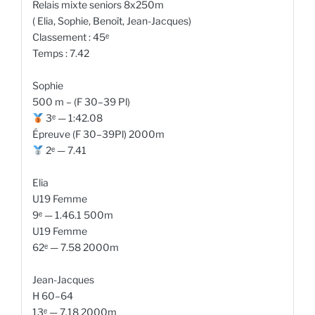
Relais mixte seniors 8x250m
( Elia, Sophie, Benoît, Jean-Jacques)
Classement : 45ᵉ
Temps : 7.42
Sophie
500 m – (F 30–39 Pl)
3ᵉ — 1:42.08
Épreuve (F 30–39Pl) 2000m
2ᵉ — 7.41
Elia
U19 Femme
9ᵉ — 1.46.1 500m
U19 Femme
62ᵉ — 7.58 2000m
Jean-Jacques
H 60–64
13ᵉ — 7.18 2000m