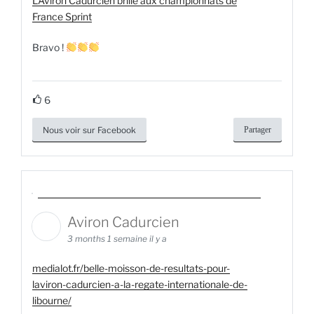
L’Aviron Cadurcien brille aux championnats de
France Sprint
Bravo !
6
Nous voir sur Facebook
Partager
Aviron Cadurcien
3 months 1 semaine il y a
medialot.fr/belle-moisson-de-resultats-pour-
laviron-cadurcien-a-la-regate-internationale-de-
libourne/