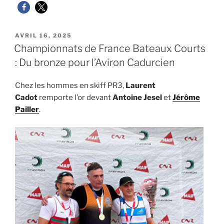
PUBLIÉ
AVRIL 16, 2025
LE
Championnats de France Bateaux Courts
: Du bronze pour l’Aviron Cadurcien
Chez les hommes en skiff PR3,
Laurent
Cadot
remporte l’or devant
Antoine Jesel
et
Jérôme
Pailler
.