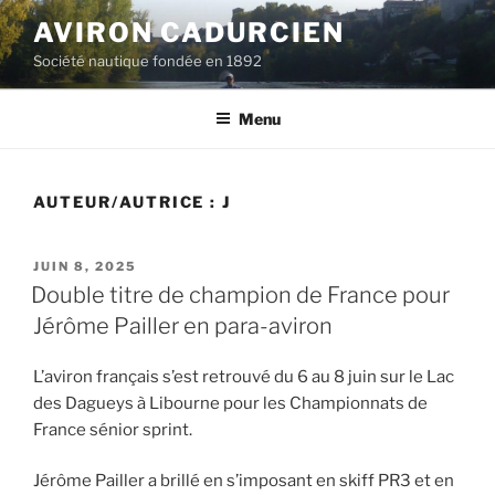
Aller
AVIRON CADURCIEN
au
Société nautique fondée en 1892
contenu
principal
Menu
AUTEUR/AUTRICE :
J
PUBLIÉ
JUIN 8, 2025
LE
Double titre de champion de France pour
Jérôme Pailler en para-aviron
L’aviron français s’est retrouvé du 6 au 8 juin sur le Lac
des Dagueys à Libourne pour les Championnats de
France sénior sprint.
Jérôme Pailler a brillé en s’imposant en skiff PR3 et en