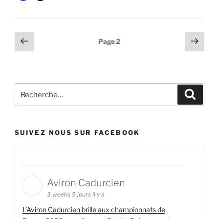
Pagination
Page
Page
Page
2
précédente
suiv
des
publications
Recherche
Recher
pour
:
SUIVEZ NOUS SUR FACEBOOK
Aviron Cadurcien
3 weeks 5 jours il y a
L’Aviron Cadurcien brille aux championnats de