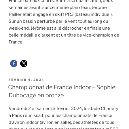
France bateaux courts. Suite à sa qualification, deux
semaines avant, sur ce même plan d’eau, Jérôme
Pailler était engagé en skiff PR3 (bateau individuel).
Sur un bassin perturbé par le vent tout au long du
week-end, Jérôme est allé décrocher en finale une
belle médaille d’argent et un titre de vice-champion de
France.
PUBLIÉ
FÉVRIER 4, 2024
LE
Championnat de France Indoor – Sophie
Dubocage en bronze
Vendredi 2 et samedi 3 février 2024, le stade Charléty
à Paris réunissait, pour les championnats de France
d’aviron indoor (aviron en salle), des athlètes de tous