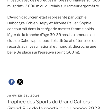
niveaux avec des épreuves impressionnantes sur 500
m (sprint), 2 000 m ou du relais sur rameur ergomètre.
L’Aviron cadurcien était représenté par Sophie
Dubocage, Fabien Delpy et Jérôme Pailler. Sophie
concourrait dans la catégorie master femme poids
léger de la tranche d’âge 30-39 ans. La rameuse du
club de Cahors, plusieurs fois titrée et détentrice de
records au niveau national et mondial, décroche une
belle 3e place sur l’épreuve sprint (500 m).
PUBLIÉ
JANVIER 28, 2024
LE
Trophée des Sports du Grand Cahors :
Grand Prix de la sportive de l’année 2023